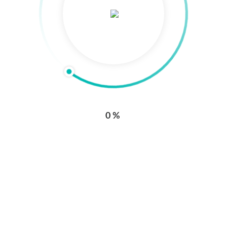
0
0%
Enlaces de interés
Conmutador: +57 (604) 604 95 95
Línea de atención al usuario Ext 31578