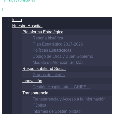
Términos y condiciones
|
Inicio
Nuestro Hospital
Plataforma Estratégica
Reseña histórica
Plan Estratégico 2017-2026
Políticas Estratégicas
Código de Ética y Buen Gobierno
Modelo de Atención SerMás
Responsabilidad Social
Grupos de interés
Innovación
Gestión Hospitalaria – GHIPS –
Transparencia
Transparencia y Acceso a la Información
Pública
Informes de Sostenibilidad