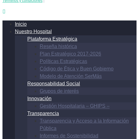
Términos y condiciones
|
Inicio
Nuestro Hospital
Plataforma Estratégica
Reseña histórica
Plan Estratégico 2017-2026
Políticas Estratégicas
Código de Ética y Buen Gobierno
Modelo de Atención SerMás
Responsabilidad Social
Grupos de interés
Innovación
Gestión Hospitalaria – GHIPS –
Transparencia
Transparencia y Acceso a la Información
Pública
Informes de Sostenibilidad