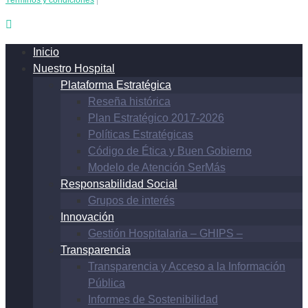
Inicio
Nuestro Hospital
Plataforma Estratégica
Reseña histórica
Plan Estratégico 2017-2026
Políticas Estratégicas
Código de Ética y Buen Gobierno
Modelo de Atención SerMás
Responsabilidad Social
Grupos de interés
Innovación
Gestión Hospitalaria – GHIPS –
Transparencia
Transparencia y Acceso a la Información
Pública
Informes de Sostenibilidad