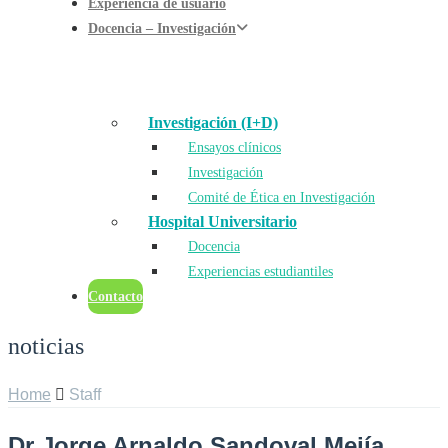
Experiencia de usuario
Docencia – Investigación
Investigación (I+D)
Ensayos clínicos
Investigación
Comité de Ética en Investigación
Hospital Universitario
Docencia
Experiencias estudiantiles
Contacto
noticias
Home
Staff
Dr Jorge Arnaldo Sandoval Mejía