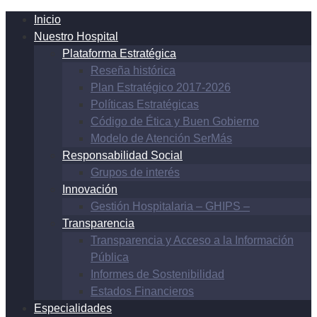
Inicio
Nuestro Hospital
Plataforma Estratégica
Reseña histórica
Plan Estratégico 2017-2026
Políticas Estratégicas
Código de Ética y Buen Gobierno
Modelo de Atención SerMás
Responsabilidad Social
Grupos de interés
Innovación
Gestión Hospitalaria – GHIPS –
Transparencia
Transparencia y Acceso a la Información
Pública
Informes de Sostenibilidad
Estados Financieros
Especialidades