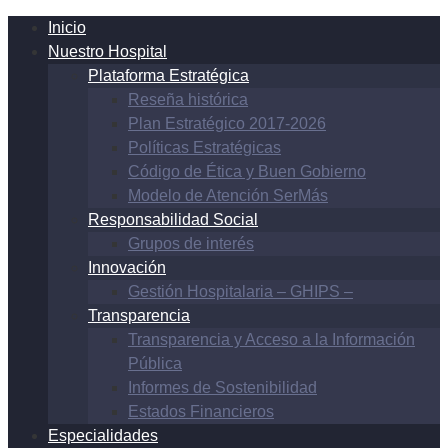
Inicio
Nuestro Hospital
Plataforma Estratégica
Reseña histórica
Plan Estratégico 2017-2026
Políticas Estratégicas
Código de Ética y Buen Gobierno
Modelo de Atención SerMás
Responsabilidad Social
Grupos de interés
Innovación
Gestión Hospitalaria – GHIPS –
Transparencia
Transparencia y Acceso a la Información
Pública
Informes de Sostenibilidad
Estados Financieros
Especialidades