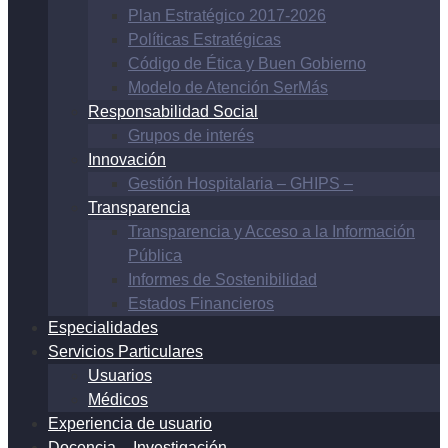
Plan Estratégico 2017-2026
Políticas Estratégicas
Código de Ética y Buen Gobierno
Modelo de Atención SerMás
Responsabilidad Social
Grupos de interés
Innovación
Gestión Hospitalaria – GHIPS –
Transparencia
Transparencia y Acceso a la Información
Pública
Informes de Sostenibilidad
Estados Financieros
Especialidades
Servicios Particulares
Usuarios
Médicos
Experiencia de usuario
Docencia – Investigación