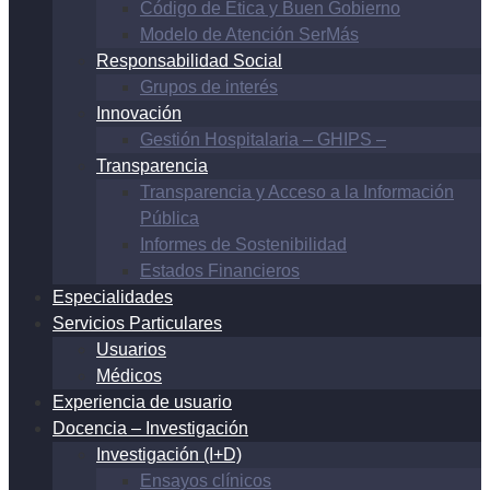
Código de Ética y Buen Gobierno
Modelo de Atención SerMás
Responsabilidad Social
Grupos de interés
Innovación
Gestión Hospitalaria – GHIPS –
Transparencia
Transparencia y Acceso a la Información
Pública
Informes de Sostenibilidad
Estados Financieros
Especialidades
Servicios Particulares
Usuarios
Médicos
Experiencia de usuario
Docencia – Investigación
Investigación (I+D)
Ensayos clínicos