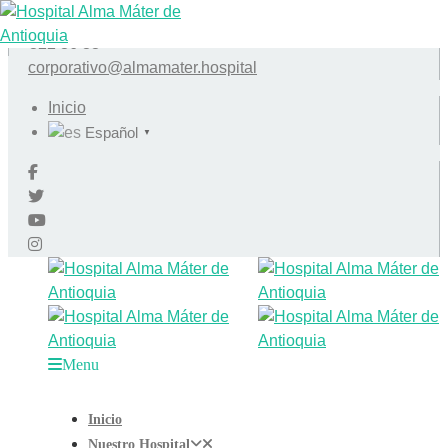
Conmutador
+57 (604) 604 95 95 |
Citas
+57 (604)
322 36 33
corporativo@almamater.hospital
Inicio
Español
▼
Menu
Inicio
Nuestro Hospital