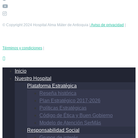
© Copyright 2024 Hospital Alma Máter de Antioquia |
Aviso de privacidad
|
Términos y condiciones
|
Inicio
Nuestro Hospital
Plataforma Estratégica
Reseña histórica
Plan Estratégico 2017-2026
Políticas Estratégicas
Código de Ética y Buen Gobierno
Modelo de Atención SerMás
Responsabilidad Social
Grupos de interés