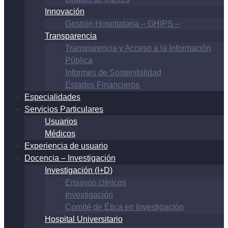
Innovación
Gestión Hospitalaria – GHIPS –
Transparencia
Transparencia y Acceso a la Información
Pública
Informes de Sostenibilidad
Estados Financieros
Especialidades
Servicios Particulares
Usuarios
Médicos
Experiencia de usuario
Docencia – Investigación
Investigación (I+D)
Ensayos clínicos
Investigación
Comité de Ética en Investigación
Hospital Universitario