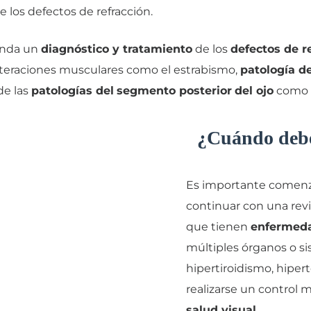
 los defectos de refracción.
rinda un
diagnóstico y tratamiento
de los
defectos de r
lteraciones musculares como el estrabismo,
patología d
de las
patologías del
segmento posterior
del ojo
como l
¿Cuándo debe
Es importante comenz
continuar con una rev
que tienen
enfermeda
múltiples órganos o si
hipertiroidismo, hiper
realizarse un control 
salud visual
.