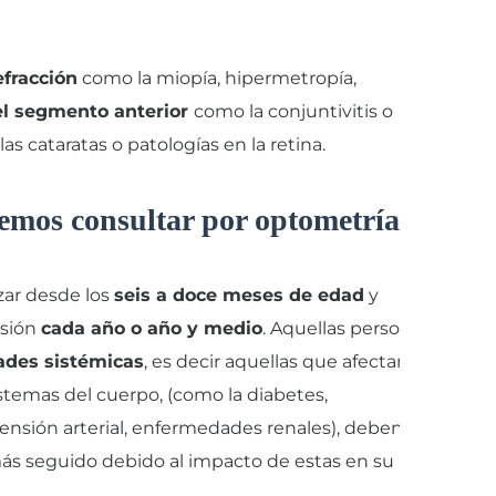
efracción
como la miopía, hipermetropía,
el segmento anterior
como la conjuntivitis o
as cataratas o patologías en la retina.
mos consultar por optometría?
ar desde los
seis a doce meses de edad
y
isión
cada año o año y medio
. Aquellas personas
des sistémicas
, es decir aquellas que afectan
stemas del cuerpo, (como la diabetes,
tensión arterial, enfermedades renales), deben
más seguido debido al impacto de estas en su