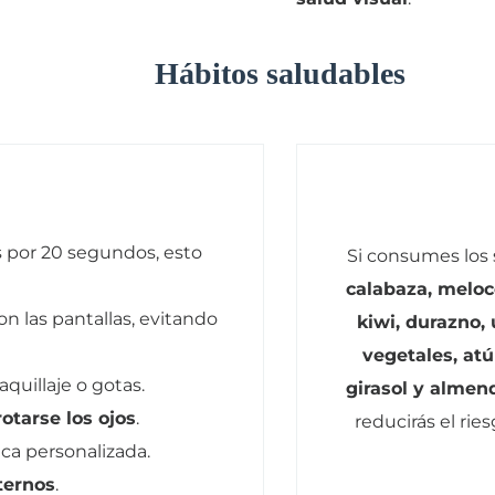
Hábitos saludables
s por 20 segundos, esto
Si consumes los 
calabaza, meloc
on las pantallas, evitando
kiwi, durazno,
vegetales, atú
aquillaje o gotas.
girasol y almen
rotarse los ojos
.
reducirás el rie
ica personalizada.
ternos
.