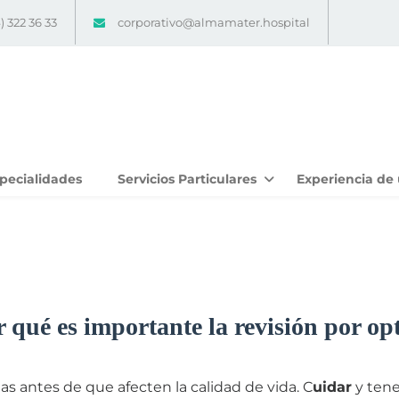
) 322 36 33
corporativo@almamater.hospital
pecialidades
Servicios Particulares
Experiencia de 
 qué es importante la revisión por op
s antes de que afecten la calidad de vida. C
uidar
y ten