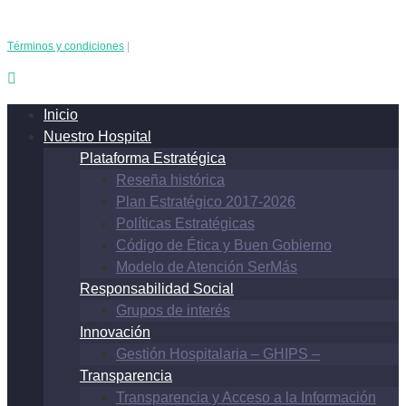
Términos y condiciones
|
Inicio
Nuestro Hospital
Plataforma Estratégica
Reseña histórica
Plan Estratégico 2017-2026
Políticas Estratégicas
Código de Ética y Buen Gobierno
Modelo de Atención SerMás
Responsabilidad Social
Grupos de interés
Innovación
Gestión Hospitalaria – GHIPS –
Transparencia
Transparencia y Acceso a la Información