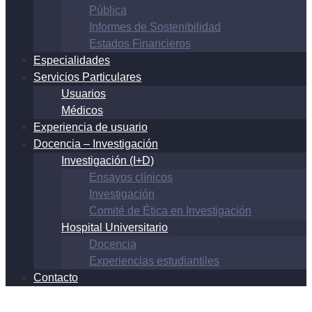
Pública
Informes de Sostenibilidad
Estados Financieros
Especialidades
Servicios Particulares
Usuarios
Médicos
Experiencia de usuario
Docencia – Investigación
Investigación (I+D)
Ensayos clínicos
Investigación
Comité de Ética en Investigación
Hospital Universitario
Docencia
Experiencias estudiantiles
Contacto