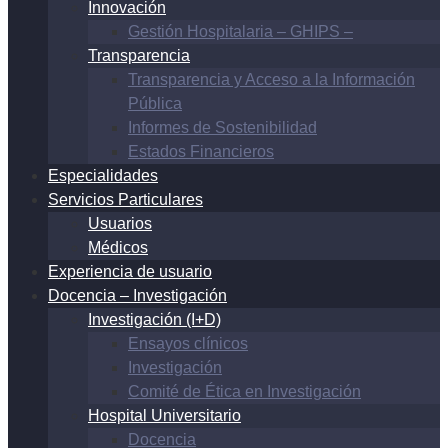
Innovación
Gestión Hospitalaria – GHIPS –
Transparencia
Transparencia y Acceso a la Información
Pública
Informes de Sostenibilidad
Estados Financieros
Especialidades
Servicios Particulares
Usuarios
Médicos
Experiencia de usuario
Docencia – Investigación
Investigación (I+D)
Ensayos clínicos
Investigación
Comité de Ética en Investigación
Hospital Universitario
Docencia