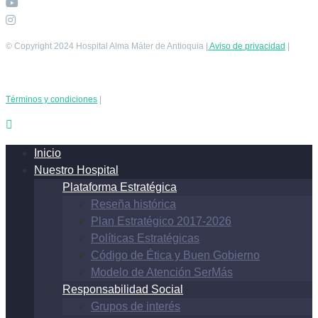
© Copyright 2024 Hospital Alma Máter de Antioquia |
Aviso de privacidad
|
Términos y condiciones
|
Inicio
Nuestro Hospital
Plataforma Estratégica
Reseña histórica
Plan Estratégico 2017-2026
Políticas Estratégicas
Código de Ética y Buen Gobierno
Modelo de Atención SerMás
Responsabilidad Social
Grupos de interés