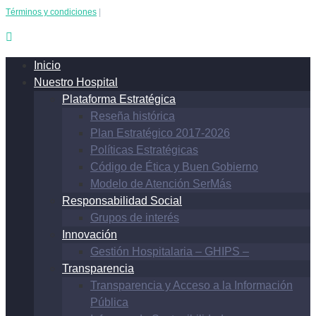
Términos y condiciones
|
Inicio
Nuestro Hospital
Plataforma Estratégica
Reseña histórica
Plan Estratégico 2017-2026
Políticas Estratégicas
Código de Ética y Buen Gobierno
Modelo de Atención SerMás
Responsabilidad Social
Grupos de interés
Innovación
Gestión Hospitalaria – GHIPS –
Transparencia
Transparencia y Acceso a la Información
Pública