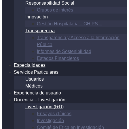
Responsabilidad Social
Grupos de interés
Innovación
Gestión Hospitalaria – GHIPS –
Transparencia
Transparencia y Acceso a la Información
Pública
Informes de Sostenibilidad
Estados Financieros
Especialidades
Servicios Particulares
Usuarios
Médicos
Experiencia de usuario
Docencia – Investigación
Investigación (I+D)
Ensayos clínicos
Investigación
Comité de Ética en Investigación