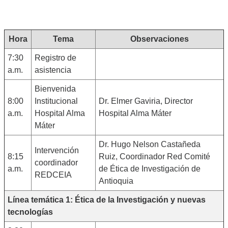
Hora
Tema
Observaciones
7:30
Registro de
a.m.
asistencia
Bienvenida
8:00
Institucional
Dr. Elmer Gaviria, Director
a.m.
Hospital Alma
Hospital Alma Máter
Máter
Dr. Hugo Nelson Castañeda
Intervención
8:15
Ruiz, Coordinador Red Comité
coordinador
a.m.
de Ética de Investigación de
REDCEIA
Antioquia
Línea temática 1: Ética de la Investigación y nuevas
tecnologías