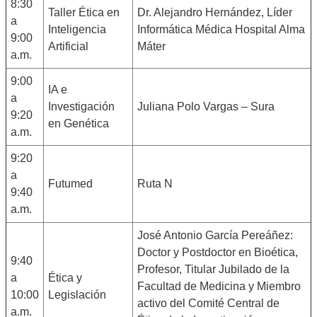
8:30
Taller Ética en
Dr. Alejandro Hernández, Líder
a
Inteligencia
Informática Médica Hospital Alma
9:00
Artificial
Máter
a.m.
9:00
IA e
a
Investigación
Juliana Polo Vargas – Sura
9:20
en Genética
a.m.
9:20
a
Futumed
Ruta N
9:40
a.m.
José Antonio García Pereáñez:
Doctor y Postdoctor en Bioética,
9:40
Profesor, Titular Jubilado de la
a
Ética y
Facultad de Medicina y Miembro
10:00
Legislación
activo del Comité Central de
a.m.