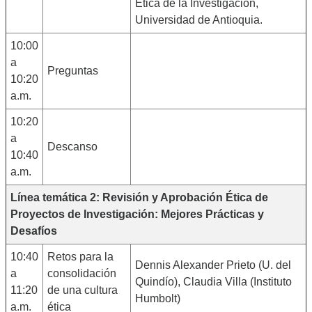
Ética de la Investigación,
Universidad de Antioquia.
10:00
a
Preguntas
10:20
a.m.
10:20
a
Descanso
10:40
a.m.
Línea temática 2: Revisión y Aprobación Ética de
Proyectos de Investigación: Mejores Prácticas y
Desafíos
10:40
Retos para la
Dennis Alexander Prieto (U. del
a
consolidación
Quindío), Claudia Villa (Instituto
11:20
de una cultura
Humbolt)
a.m.
ética