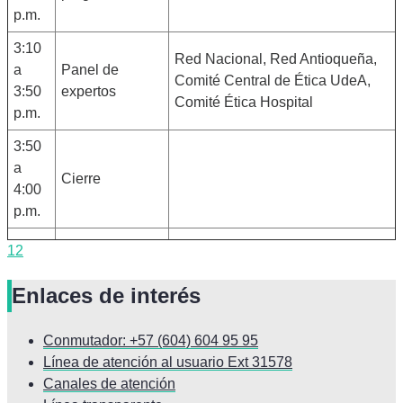
p.m.
3:10
Red Nacional, Red Antioqueña,
a
Panel de
Comité Central de Ética UdeA,
3:50
expertos
Comité Ética Hospital
p.m.
3:50
a
Cierre
4:00
p.m.
12
Enlaces de interés
Conmutador: +57 (604) 604 95 95
Línea de atención al usuario Ext 31578
Canales de atención