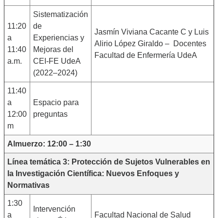
Sistematización
11:20
de
Jasmín Viviana Cacante C y Luis
a
Experiencias y
Alirio López Giraldo – Docentes
11:40
Mejoras del
Facultad de Enfermería UdeA
a.m.
CEI-FE UdeA
(2022–2024)
11:40
a
Espacio para
12:00
preguntas
m
Almuerzo: 12:00 – 1:30
Línea temática 3: Protección de Sujetos Vulnerables en
la Investigación Científica: Nuevos Enfoques y
Normativas
1:30
Intervención
a
Facultad Nacional de Salud