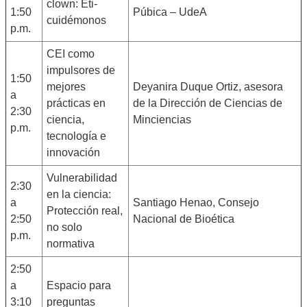
clown: Éti-
1:50
Púbica – UdeA
cuidémonos
p.m.
CEI como
impulsores de
1:50
mejores
Deyanira Duque Ortiz, asesora
a
prácticas en
de la Dirección de Ciencias de
2:30
ciencia,
Minciencias
p.m.
tecnología e
innovación
Vulnerabilidad
2:30
en la ciencia:
a
Santiago Henao, Consejo
Protección real,
2:50
Nacional de Bioética
no solo
p.m.
normativa
2:50
a
Espacio para
3:10
preguntas