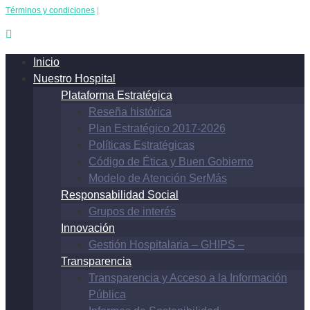
Términos y condiciones
|
Inicio
Nuestro Hospital
Plataforma Estratégica
Reseña histórica
Plan Estratégico 2017-2026
Políticas Estratégicas
Código de Ética y Buen Gobierno
Modelo de Atención SerMás
Responsabilidad Social
Grupos de interés
Innovación
Gestión Hospitalaria – GHIPS –
Transparencia
Transparencia y Acceso a la Información
Pública