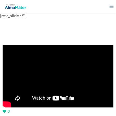
[rev_slider 5]
0