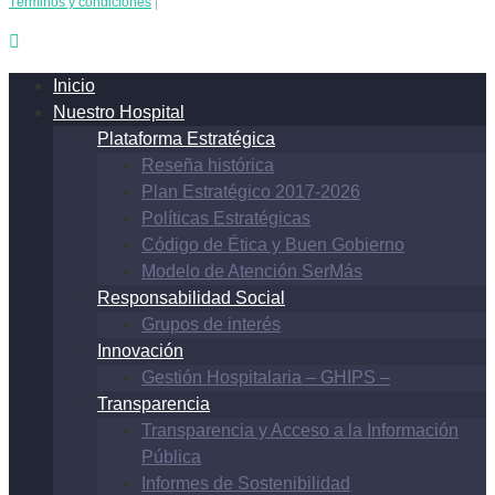
Términos y condiciones
|
Inicio
Nuestro Hospital
Plataforma Estratégica
Reseña histórica
Plan Estratégico 2017-2026
Políticas Estratégicas
Código de Ética y Buen Gobierno
Modelo de Atención SerMás
Responsabilidad Social
Grupos de interés
Innovación
Gestión Hospitalaria – GHIPS –
Transparencia
Transparencia y Acceso a la Información
Pública
Informes de Sostenibilidad