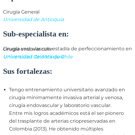
Cirugía General
Universidad de Antioquia
Sub-especialista en:
Cirugía vascular con estadía de perfeccionamiento en cirugía endovascular
Universidad de Antioquia
Universidad Católica de Chile
Sus fortalezas:
Tengo entrenamiento universitario avanzado en
cirugía mínimamente invasiva arterial y venosa,
cirugía endovascular y laboratorio vascular.
Entre mis logros académicos está el ser pionero
del trasplante de arterias criopreservadas en
Colombia (2013). He obtenido múltiples