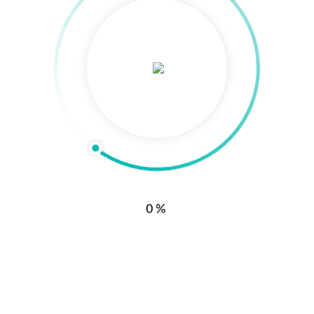
Conmutador: +57 (604) 604 95 95
Línea de atención al usuario Ext 31578
Canales de atención
Línea transparente
Transparencia y Acceso a la Información Pública
Directorio médico
0%
Comentarios, sugerencias y/o solicitudes
Trabaje con nosotros
Notificaciones judiciales
Convención colectiva
Solicitudes de referenciación