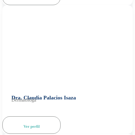
Dra. Claudia Palacios Isaza
Dermatóloga
Ver perfil