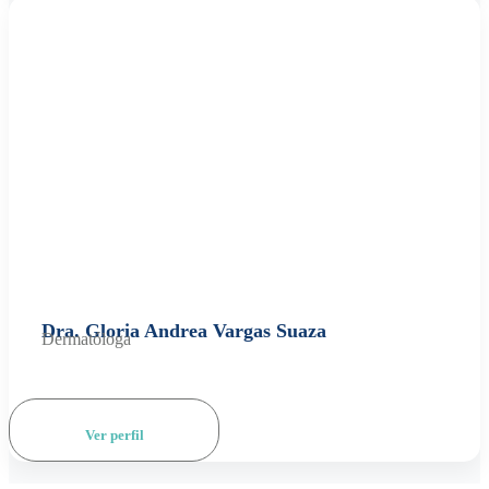
Dra. Gloria Andrea Vargas Suaza
Dermatóloga
Ver perfil