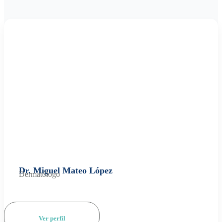
Dr. Miguel Mateo López
Dermatólogo
Ver perfil