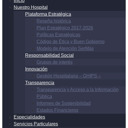
Inicio
Nuestro Hospital
Plataforma Estratégica
Reseña histórica
Plan Estratégico 2017-2026
Políticas Estratégicas
Código de Ética y Buen Gobierno
Modelo de Atención SerMás
Responsabilidad Social
Grupos de interés
Innovación
Gestión Hospitalaria – GHIPS –
Transparencia
Transparencia y Acceso a la Información
Pública
Informes de Sostenibilidad
Estados Financieros
Especialidades
Servicios Particulares