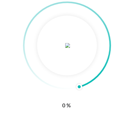
Enlaces externos
Hospital Alma Máter de Antioquia
Mapa del sitio
PQRSDF
Portal de aplicaciones
CRIPS / Solicitud remisión de pacientes
0%
Contratación proveedores
Fondo de empleados
Alertas Medicamentos Invima