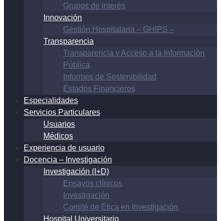
Grupos de interés
Innovación
Gestión Hospitalaria – GHIPS –
Transparencia
Transparencia y Acceso a la Información
Pública
Informes de Sostenibilidad
Estados Financieros
Especialidades
Servicios Particulares
Usuarios
Médicos
Experiencia de usuario
Docencia – Investigación
Investigación (I+D)
Ensayos clínicos
Investigación
Comité de Ética en Investigación
Hospital Universitario