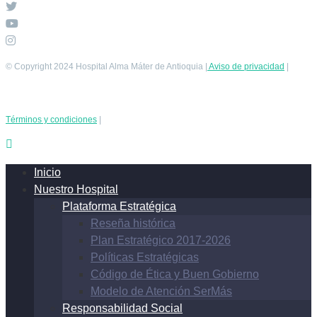
© Copyright 2024 Hospital Alma Máter de Antioquia |
Aviso de privacidad
|
Términos y condiciones
|
Inicio
Nuestro Hospital
Plataforma Estratégica
Reseña histórica
Plan Estratégico 2017-2026
Políticas Estratégicas
Código de Ética y Buen Gobierno
Modelo de Atención SerMás
Responsabilidad Social