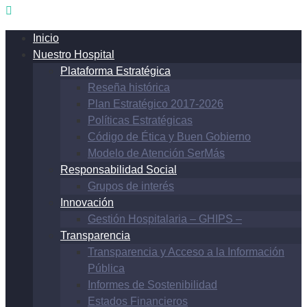
Inicio
Nuestro Hospital
Plataforma Estratégica
Reseña histórica
Plan Estratégico 2017-2026
Políticas Estratégicas
Código de Ética y Buen Gobierno
Modelo de Atención SerMás
Responsabilidad Social
Grupos de interés
Innovación
Gestión Hospitalaria – GHIPS –
Transparencia
Transparencia y Acceso a la Información
Pública
Informes de Sostenibilidad
Estados Financieros