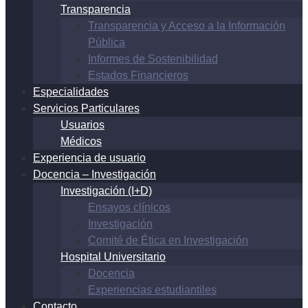
Transparencia
Transparencia y Acceso a la Información
Pública
Informes de Sostenibilidad
Estados Financieros
Especialidades
Servicios Particulares
Usuarios
Médicos
Experiencia de usuario
Docencia – Investigación
Investigación (I+D)
Ensayos clínicos
Investigación
Comité de Ética en Investigación
Hospital Universitario
Docencia
Experiencias estudiantiles
Contacto