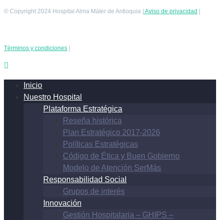
© Copyright 2024 Hospital Alma Máter de Antioquia |
Aviso de privacidad
|
Términos y condiciones
|
Inicio
Nuestro Hospital
Plataforma Estratégica
Reseña histórica
Plan Estratégico 2017-2026
Políticas Estratégicas
Código de Ética y Buen Gobierno
Modelo de Atención SerMás
Responsabilidad Social
Grupos de interés
Innovación
Gestión Hospitalaria – GHIPS –